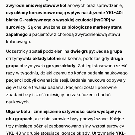
zwyrodnieniowej stawów kol
anowych oraz sprawdzenie
,
czy okłady borowinowe mają wpływ na stężenie YKL-40 i
białka C-reaktywnego o wysokiej czułości (hsCRP) w
surowicy
. Są one uważane za
biologiczne markery stanu
zapalnego
u pacjentów z chorobą zwyrodnieniową stawu
kolanowego.
Uczestnicy zostali podzieleni na
dwie grupy
:
Jedna grupa
otrzymywała
okłady błotne
na kolana, podczas gdy
druga
grupa
otrzymywała
gorące okłady
. Zabiegi stosowano sześć
razy w tygodniu, dzięki czemu do końca badania naukowego
pacjenci odbyli dwanaście sesji. Badania naukowe odbywały
się w trakcie trwania badania. Pacjenci zostali ponownie
zbadani trzy i sześć miesięcy po zakończeniu badań
naukowych.
Ulga w bólu
i
zmniejszenie sztywności ciała wystąpiły w
obu grupach
, ale obie surowice były podwyższone. Kolejne
trzy miesiące później zaobserwowano silny wzrost surowicy
YKL-40 w grupie stosującej gorące okłady. Utrzymanie
YKL-