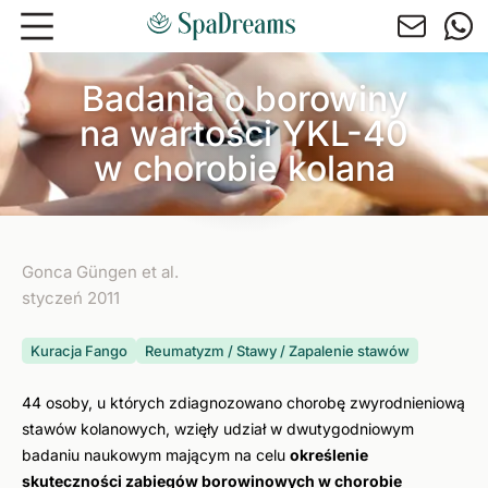
Przejdź do głównej treści
Badania o borowiny
na wartości YKL-40
w chorobie kolana
Gonca Güngen et al.
styczeń 2011
Kuracja Fango
Reumatyzm / Stawy / Zapalenie stawów
44 osoby, u których zdiagnozowano chorobę zwyrodnieniową
stawów kolanowych, wzięły udział w dwutygodniowym
badaniu naukowym mającym na celu
określenie
skuteczności zabiegów borowinowych w chorobie