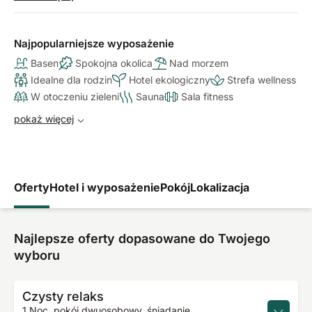
codzienności. Białe jak puder plaże marzeń, fascynująca
tropikalna natura z unikalną florą i fauną oraz osobista
obsługa kamerdynera dostępna całą dobę tworzą idealne
Najpopularniejsze wyposażenie
warunki dla wyjątkowego wypoczynku.
Basen
Spokojna okolica
Nad morzem
Idealne dla rodzin
Hotel ekologiczny
Strefa wellness
W otoczeniu zieleni
Sauna
Sala fitness
pokaż więcej
Oferty
Hotel i wyposażenie
Pokój
Lokalizacja
Najlepsze oferty dopasowane do Twojego
wyboru
Czysty relaks
1 Noc, pokój dwuosobowy, śniadanie