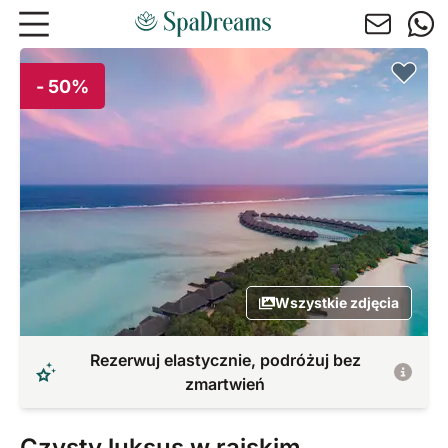
Przejdź do głównej treści
- 50%
Wszystkie zdjęcia
Rezerwuj elastycznie, podróżuj bez
zmartwień
Czysty luksus w rajskim