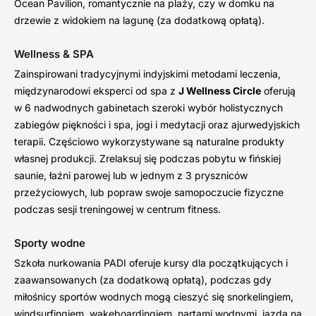
Ocean Pavilion, romantycznie na plaży, czy w domku na
drzewie z widokiem na lagunę (za dodatkową opłatą).
Wellness & SPA
Zainspirowani tradycyjnymi indyjskimi metodami leczenia,
międzynarodowi eksperci od spa z
J Wellness Circle
oferują
w 6 nadwodnych gabinetach szeroki wybór holistycznych
zabiegów piękności i spa, jogi i medytacji oraz ajurwedyjskich
terapii. Częściowo wykorzystywane są naturalne produkty
własnej produkcji. Zrelaksuj się podczas pobytu w fińskiej
saunie, łaźni parowej lub w jednym z 3 pryszniców
przeżyciowych, lub popraw swoje samopoczucie fizyczne
podczas sesji treningowej w centrum fitness.
Sporty wodne
Szkoła nurkowania PADI oferuje kursy dla początkujących i
zaawansowanych (za dodatkową opłatą), podczas gdy
miłośnicy sportów wodnych mogą cieszyć się snorkelingiem,
windsurfingiem, wakeboardingiem, nartami wodnymi, jazdą na