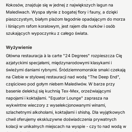
Kokosów, znajduje się w jednej z największych lagun na
Malediwach. Wyspa słynie z bogatej flory i fauny, a dzięki
piaszczystym, białym plażom łagodnie opadającym do morza
i lśniącym rafom koralowym, jest rajem dla nurków i osób
szukających wypoczynku z całego świata.
Wyżywienie
Główna restauracja à la carte "24 Degrees" rozpieszcza Cię
azjatyckimi specjałami, międzynarodowymi klasykami i
świeżymi daniami rybnymi. Śródziemnomorskie smaki czekają
na Ciebie w stylowej restauracji nad wodą "The Deep End",
częściowo pod gołym niebem Malediwów. W barze przy
basenie delektuj się kuchnią Tex-Mex, orzeźwiającymi
napojami i koktajlami. "Equator Lounge" zaprasza na
wykwintne wieczory z wyselekcjonowanymi winami,
szlachetnymi alkoholami, koktajlami i shishą. Dla wyjątkowych
chwil oferujemy ekskluzywne doświadczenia prywatnych
kolacji w unikalnych miejscach na wyspie - czy to nad wodą w