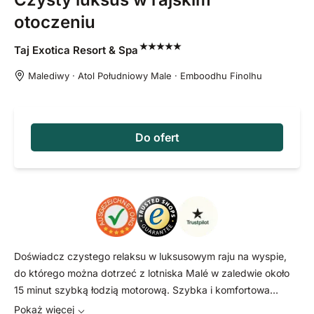
otoczeniu
Taj Exotica Resort &
Spa
Malediwy · Atol Południowy Male · Emboodhu Finolhu
Do ofert
Doświadcz czystego relaksu w luksusowym raju na wyspie,
do którego można dotrzeć z lotniska Malé w zaledwie około
15 minut szybką łodzią motorową. Szybka i komfortowa
podróż łączy się tutaj z doskonałym odosobnieniem od
Pokaż więcej