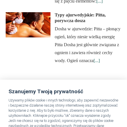
się z pięciu elementów:
[...]
Typy ajurwedyjskie: Pitta,
porywcza dosza
Dosha w ajurwedzie: Pitta – płonący
ogień, który niesie wielką energię
Pitta Dosha jest głównie związana z
ogniem i zawiera również cechy
wody. Ogień oznacza
[...]
Szanujemy Twoją prywatność
SpaDreamsPL Instagram
Używamy plików cookie i innych technologii, aby zapewnić niezawodne
i bezpieczne działanie naszej strony internetowej oraz zoptymalizować
PODĄŻAJ ZA NAMI
korzystanie z niej. Aby to było możliwe, zbieramy dane o naszych
użytkownikach. Kliknięcie przycisku "ok" oznacza wyrażenie zgody.
Jeśli nie chcesz się na to zgodzić, ograniczymy się do plików cookie
niezbędnych ze względów technicznych. Przetwarzamy dane