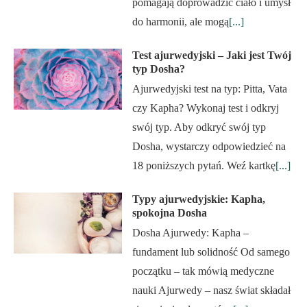
pomagają doprowadzić ciało i umysł
do harmonii, ale mogą
[...]
Test ajurwedyjski – Jaki jest Twój
typ Dosha?
Ajurwedyjski test na typ: Pitta, Vata
czy Kapha? Wykonaj test i odkryj
swój typ. Aby odkryć swój typ
Dosha, wystarczy odpowiedzieć na
18 poniższych pytań. Weź kartkę
[...]
Typy ajurwedyjskie: Kapha,
spokojna Dosha
Dosha Ajurwedy: Kapha –
fundament lub solidność Od samego
początku – tak mówią medyczne
nauki Ajurwedy – nasz świat składał