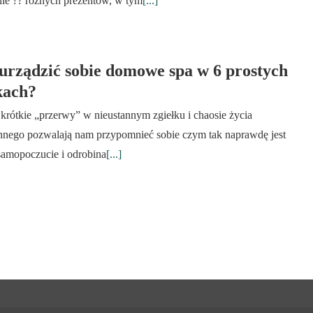
ie ?? różnych prezentów, w tym
[...]
urządzić sobie domowe spa w 6 prostych
kach?
krótkie „przerwy” w nieustannym zgiełku i chaosie życia
nnego pozwalają nam przypomnieć sobie czym tak naprawdę jest
samopoczucie i odrobina
[...]