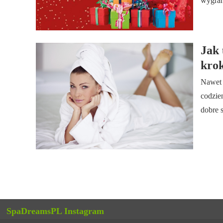
wygran
Jak 
kro
Nawet 
codzie
dobre 
SpaDreamsPL Instagram