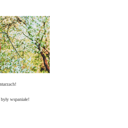
ntarzach!
 były wspaniałe!