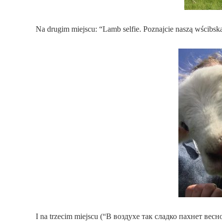
Na drugim miejscu: “Lamb selfie. Poznajcie naszą wścibsk
I na trzecim miejscu (“В воздухе так сладко пахнет весно