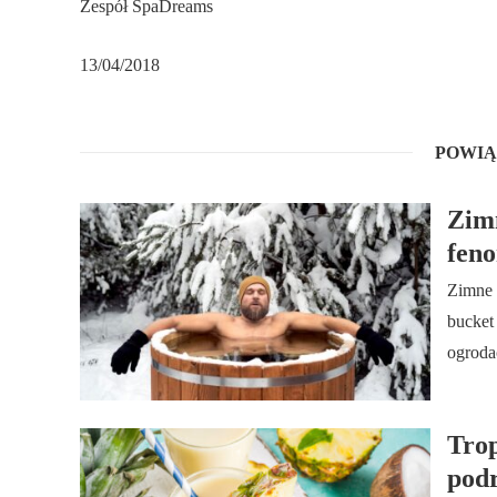
Zespół SpaDreams
13/04/2018
POWIĄ
Zimn
fen
Zimne 
bucket
ogroda
Trop
pod