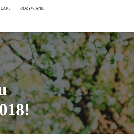
ELAKS
ODŻYWIANIE
u
018!