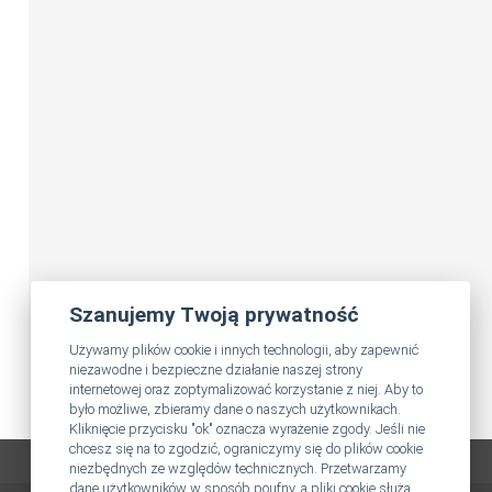
Szanujemy Twoją prywatność
Używamy plików cookie i innych technologii, aby zapewnić
niezawodne i bezpieczne działanie naszej strony
internetowej oraz zoptymalizować korzystanie z niej. Aby to
było możliwe, zbieramy dane o naszych użytkownikach.
Kliknięcie przycisku "ok" oznacza wyrażenie zgody. Jeśli nie
chcesz się na to zgodzić, ograniczymy się do plików cookie
niezbędnych ze względów technicznych. Przetwarzamy
dane użytkowników w sposób poufny, a pliki cookie służą