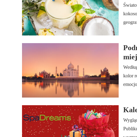
Świato
kokoso
geogra
Podr
miej
Według
kolor 
emocjo
Kal
Wygląd
Publik