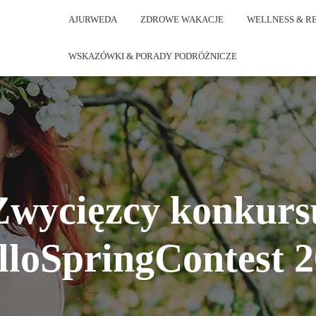
AJURWEDA
ZDROWE WAKACJE
WELLNESS & R
WSKAZÓWKI & PORADY PODRÓŻNICZE
Zwycięzcy konkurs
lloSpringContest 2