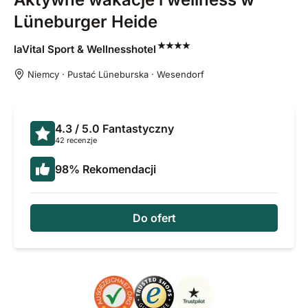
Lüneburger Heide
laVital Sport &
Wellnesshotel
Niemcy · Pustać Lüneburska · Wesendorf
4.3
/ 5.0
Fantastyczny
42 recenzje
98
%
Rekomendacji
Do ofert