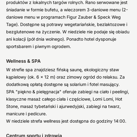
produktów z lokalnych targów rolnych. Rano serwowane jest
śniadanie w formie bufetu, a wieczorem 3-daniowe menu (2-
daniowe menu w programach Figur Zauber & Speck Weg
Tage). Dostępne są potrawy wegetariańskie, bezlaktozowe i
bezglutenowe na życzenie. W niedziele nie podaje się obiadu
ani kolacji (pół dnia wolnego). Ponadto hotel dysponuje
sportsbarem i piwnym ogrodem.
Wellness & SPA
W strefie spa znajdziesz fińską saunę, ekologiczny staw
kąpielowy (ok. 6 x 12 m) oraz zimowy ogród do relaksu. Za
dodatkową opłatą dostępne są solarium i fotel masujący.
SPA "piękno & pielęgnacja" oferuje zabiegi na ciało i peelingi,
klasyczne masaż całego ciała i częściowe, Lomi Lomi, Hot
Stone, masaż tybetański i ajurwedyjski, zabiegi na twarz,
manicure i pedicure.
W niedziele strefa wellness jest dostępna do godziny 14:00.
Centrum sportu i zdrowia