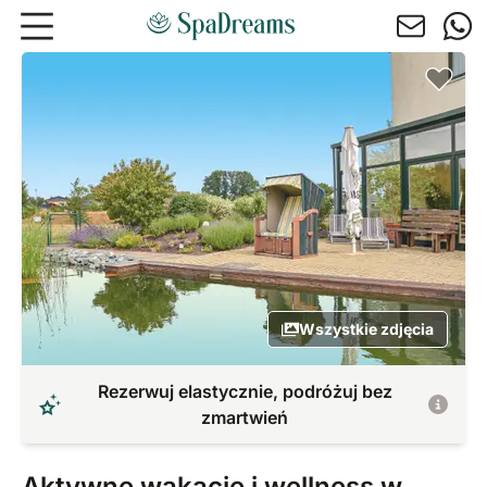
Przejdź do głównej treści
Wszystkie zdjęcia
Rezerwuj elastycznie, podróżuj bez
zmartwień
Aktywne wakacje i wellness w