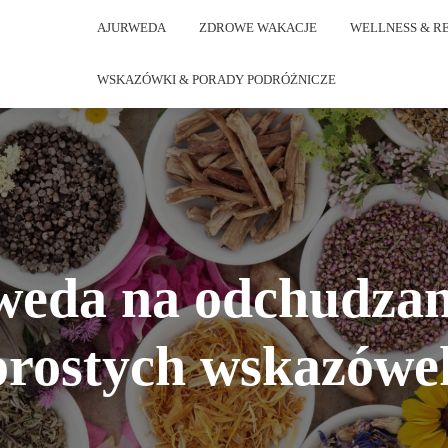
AJURWEDA
ZDROWE WAKACJE
WELLNESS & R
WSKAZÓWKI & PORADY PODRÓŻNICZE
eda na odchudzan
prostych wskazówe