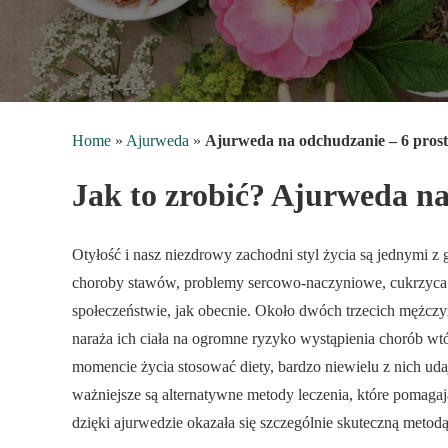
Home
»
Ajurweda
»
Ajurweda na odchudzanie – 6 pros
Jak to zrobić? Ajurweda n
Otyłość i nasz niezdrowy zachodni styl życia są jednymi z
choroby stawów, problemy sercowo-naczyniowe, cukrzyca 
społeczeństwie, jak obecnie. Około dwóch trzecich mężc
naraża ich ciała na ogromne ryzyko wystąpienia chorób 
momencie życia stosować diety, bardzo niewielu z nich ud
ważniejsze są alternatywne metody leczenia, które pomaga
dzięki ajurwedzie okazała się szczególnie skuteczną metod