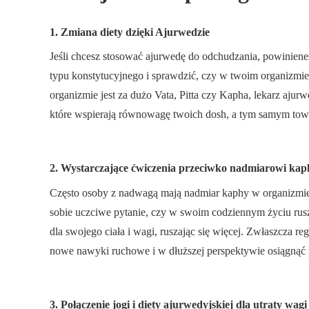
1. Zmiana diety dzięki Ajurwedzie
Jeśli chcesz stosować ajurwedę do odchudzania, powinieneś
typu konstytucyjnego i sprawdzić, czy w twoim organizmi
organizmie jest za dużo Vata, Pitta czy Kapha, lekarz aj
które wspierają równowagę twoich dosh, a tym samym towa
2. Wystarczające ćwiczenia przeciwko nadmiarowi kap
Często osoby z nadwagą mają nadmiar kaphy w organizmie
sobie uczciwe pytanie, czy w swoim codziennym życiu rusz
dla swojego ciała i wagi, ruszając się więcej. Zwłaszcz
nowe nawyki ruchowe i w dłuższej perspektywie osiągnąć
3. Połączenie jogi i diety ajurwedyjskiej dla utraty wagi