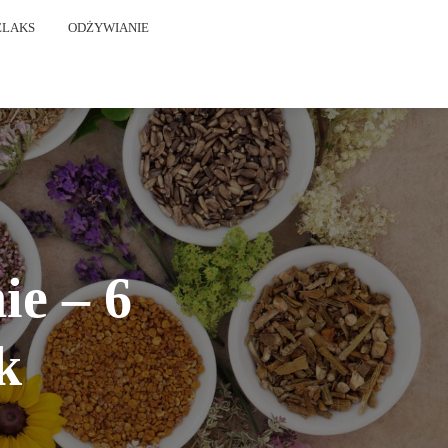
ELAKS
ODŻYWIANIE
ie – 6
k