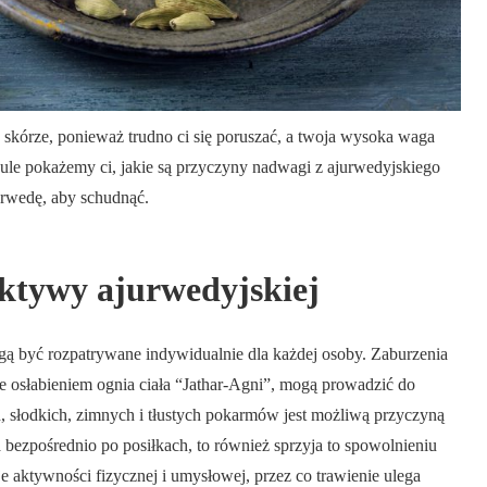
 skórze, ponieważ trudno ci się poruszać, a twoja wysoka waga
ule pokażemy ci, jakie są przyczyny nadwagi z ajurwedyjskiego
urwedę, aby schudnąć.
ektywy ajurwedyjskiej
gą być rozpatrywane indywidualnie dla każdej osoby. Zaburzenia
e osłabieniem ognia ciała “Jathar-Agni”, mogą prowadzić do
h, słodkich, zimnych i tłustych pokarmów jest możliwą przyczyną
ia bezpośrednio po posiłkach, to również sprzyja to spowolnieniu
 aktywności fizycznej i umysłowej, przez co trawienie ulega