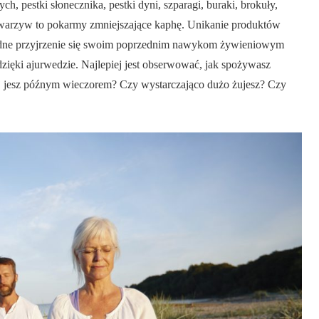
h, pestki słonecznika, pestki dyni, szparagi, buraki, brokuły,
ch warzyw to pokarmy zmniejszające kaphę. Unikanie produktów
adne przyjrzenie się swoim poprzednim nawykom żywieniowym
ięki ajurwedzie. Najlepiej jest obserwować, jak spożywasz
j jesz późnym wieczorem? Czy wystarczająco dużo żujesz? Czy