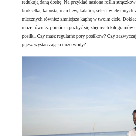
redukują daną doshę. Na przykład nasiona roślin strączkowyc
brukselka, kapusta, marchew, kalafior, seler i wiele inny
mlecznych również zmniejsza kaphę w twoim ciele. Dokł
może również pomóc ci pozbyć się zbędnych kilogramów dz
posiłki. Czy masz regularne pory posiłków? Czy zazwycza
pijesz wystarczająco dużo wody?