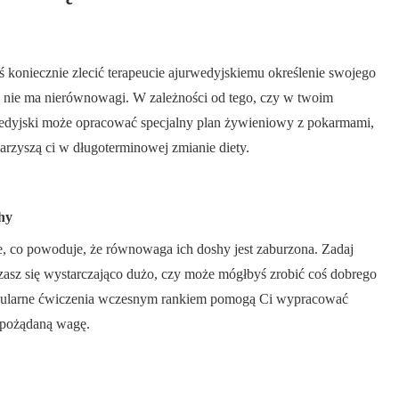
 koniecznie zlecić terapeucie ajurwedyjskiemu określenie swojego
e nie ma nierównowagi. W zależności od tego, czy w twoim
urwedyjski może opracować specjalny plan żywieniowy z pokarmami,
rzyszą ci w długoterminowej zmianie diety.
hy
, co powoduje, że równowaga ich doshy jest zaburzona. Zadaj
asz się wystarczająco dużo, czy może mógłbyś zrobić coś dobrego
a regularne ćwiczenia wczesnym rankiem pomogą Ci wypracować
 pożądaną wagę.