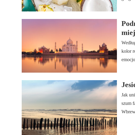
Podr
miej
Według
kolor 
emocjo
Jesi
Jak un
szum f
Wbrew 