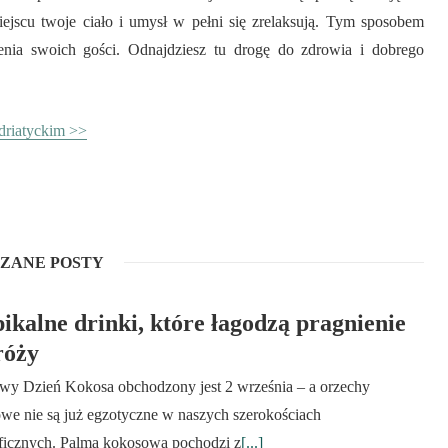
jscu twoje ciało i umysł w pełni się zrelaksują. Tym sposobem
enia swoich gości. Odnajdziesz tu drogę do zdrowia i dobrego
driatyckim >>
ZANE POSTY
ikalne drinki, które łagodzą pragnienie
róży
wy Dzień Kokosa obchodzony jest 2 września – a orzechy
we nie są już egzotyczne w naszych szerokościach
ficznych. Palma kokosowa pochodzi z
[...]