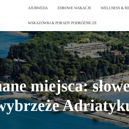
AJURWEDA
ZDROWE WAKACJE
WELLNESS & R
WSKAZÓWKI & PORADY PODRÓŻNICZE
ane miejsca: słow
wybrzeże Adriatyk