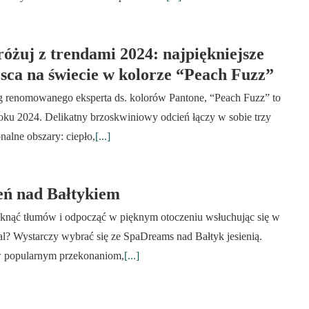
óżuj z trendami 2024: najpiękniejsze
sca na świecie w kolorze “Peach Fuzz”
 renomowanego eksperta ds. kolorów Pantone, “Peach Fuzz” to
roku 2024. Delikatny brzoskwiniowy odcień łączy w sobie trzy
nalne obszary: ciepło,
[...]
eń nad Bałtykiem
iknąć tłumów i odpocząć w pięknym otoczeniu wsłuchując się w
al? Wystarczy wybrać się ze SpaDreams nad Bałtyk jesienią.
popularnym przekonaniom,
[...]