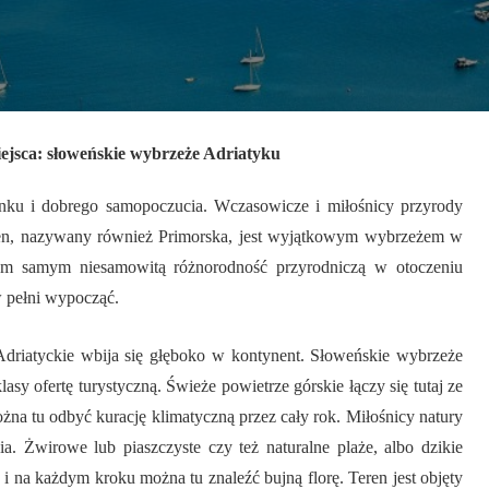
ejsca: słoweńskie wybrzeże Adriatyku
ku i dobrego samopoczucia. Wczasowicze i miłośnicy przyrody
 ten, nazywany również Primorska, jest wyjątkowym wybrzeżem w
tym samym niesamowitą różnorodność przyrodniczą w otoczeniu
w pełni wypocząć.
driatyckie wbija się głęboko w kontynent. Słoweńskie wybrzeże
lasy ofertę turystyczną. Świeże powietrze górskie łączy się tutaj ze
na tu odbyć kurację klimatyczną przez cały rok. Miłośnicy natury
a. Żwirowe lub piaszczyste czy też naturalne plaże, albo dzikie
i na każdym kroku można tu znaleźć bujną florę. Teren jest objęty