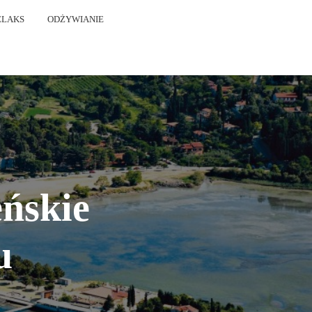
ELAKS
ODŻYWIANIE
eńskie
u