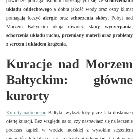
powietrze pomaga osobom borykającym się ze
schorzeniami
układu oddechowego
a dobra jakość wody oraz ostry klimat
pomagają leczyć
alergie
oraz
schorzenia skóry
. Pobyt nad
Morzem Bałtyckim ukaja również
stany wyczerpania
,
schorzenia układu ruchu, przemiany materii oraz problemy
z sercem i układem krążenia
.
Kuracje nad Morzem
Bałtyckim: główne
kurorty
Kurorty nadmorskie
Bałtyku wykształciły przez lata doskonałą
ofertę kuracji. Bez względu na to, czy nastawiasz się na leczenie
podczas kąpieli w wodzie morskiej z wysokim stężeniem
minerałów lub talasso, czy też bardziej odpowiada Ci aktywny