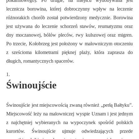
pokarmowego). Po drugie, na miejscu wydobywana jest
lecznicza borowina, której dobroczynny wpływ na leczenie
różnorakich chorób został potwierdzony medycznie. Borowina
jest używana do leczenie schorzeń stawów, reumatyzmu oraz
dny moczanowej, bólów pleców, rwy kulszowej oraz migren.
Po trzecie, Kołobrzeg jest położony w malowniczym otoczeniu
z sześcioma kilometrami pięknej plaży, która zaprasza do
długich, romantycznych spacerów.
Świnoujście
Świnoujście jest miejscowością zwaną również „perłą Bałtyku”.
Miejscowość leży na malowniczej wyspie Uznam i jest jednym
z najchętniej wybieranych na wypoczynek spośród polskich
kurortów. Świnoujście ujmuje odwiedzających przede