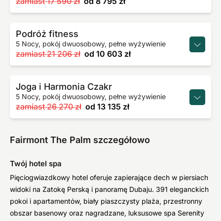
zamiast
17 590 zł
od
8 795 zł
Podróż fitness
5 Nocy, pokój dwuosobowy, pełne wyżywienie
zamiast
21 206 zł
od
10 603 zł
Joga i Harmonia Czakr
5 Nocy, pokój dwuosobowy, pełne wyżywienie
zamiast
26 270 zł
od
13 135 zł
Fairmont The Palm szczegółowo
Twój hotel spa
Pięciogwiazdkowy hotel oferuje zapierające dech w piersiach
widoki na Zatokę Perską i panoramę Dubaju. 391 eleganckich
pokoi i apartamentów, biały piaszczysty plaża, przestronny
obszar basenowy oraz nagradzane, luksusowe spa Serenity