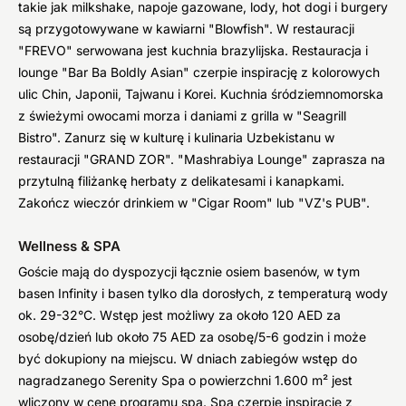
takie jak milkshake, napoje gazowane, lody, hot dogi i burgery
są przygotowywane w kawiarni "Blowfish". W restauracji
"FREVO" serwowana jest kuchnia brazylijska. Restauracja i
lounge "Bar Ba Boldly Asian" czerpie inspirację z kolorowych
ulic Chin, Japonii, Tajwanu i Korei. Kuchnia śródziemnomorska
z świeżymi owocami morza i daniami z grilla w "Seagrill
Bistro". Zanurz się w kulturę i kulinaria Uzbekistanu w
restauracji "GRAND ZOR". "Mashrabiya Lounge" zaprasza na
przytulną filiżankę herbaty z delikatesami i kanapkami.
Zakończ wieczór drinkiem w "Cigar Room" lub "VZ's PUB".
Wellness & SPA
Goście mają do dyspozycji łącznie osiem basenów, w tym
basen Infinity i basen tylko dla dorosłych, z temperaturą wody
ok. 29-32°C. Wstęp jest możliwy za około 120 AED za
osobę/dzień lub około 75 AED za osobę/5-6 godzin i może
być dokupiony na miejscu. W dniach zabiegów wstęp do
nagradzanego Serenity Spa o powierzchni 1.600 m² jest
wliczony w cenę programu spa. Spa czerpie inspirację z