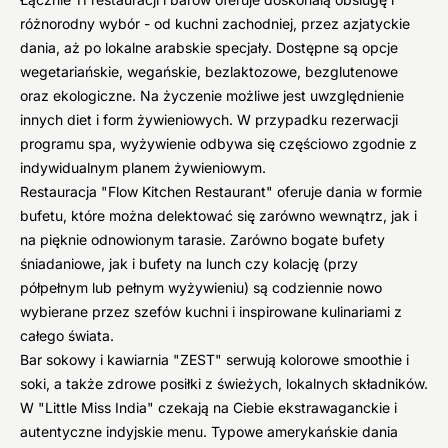
różnorodny wybór - od kuchni zachodniej, przez azjatyckie
dania, aż po lokalne arabskie specjały. Dostępne są opcje
wegetariańskie, wegańskie, bezlaktozowe, bezglutenowe
oraz ekologiczne. Na życzenie możliwe jest uwzględnienie
innych diet i form żywieniowych. W przypadku rezerwacji
programu spa, wyżywienie odbywa się częściowo zgodnie z
indywidualnym planem żywieniowym.
Restauracja "Flow Kitchen Restaurant" oferuje dania w formie
bufetu, które można delektować się zarówno wewnątrz, jak i
na pięknie odnowionym tarasie. Zarówno bogate bufety
śniadaniowe, jak i bufety na lunch czy kolację (przy
półpełnym lub pełnym wyżywieniu) są codziennie nowo
wybierane przez szefów kuchni i inspirowane kulinariami z
całego świata.
Bar sokowy i kawiarnia "ZEST" serwują kolorowe smoothie i
soki, a także zdrowe posiłki z świeżych, lokalnych składników.
W "Little Miss India" czekają na Ciebie ekstrawaganckie i
autentyczne indyjskie menu. Typowe amerykańskie dania