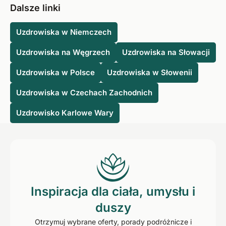
Jednak w wyjątkowych przypadkach miasto może
kategorie:
Dalsze linki
zostać pozbawione statusu uzdrowiska, ale nadal może
Uzdrowiska termalne
używać przyrostka "Bad" w swojej nazwie. Z drugiej
Uzdrowiska w Niemczech
Uzdrowiska mineralne
strony, jeśli miasto zostało uznane za uzdrowisko, nie jest
Uzdrowiska ze źródłami leczniczymi
zobowiązane do umieszczania słowa "spa" w swojej
Uzdrowiska na Węgrzech
Uzdrowiska na Słowacji
Uzdrowiska klimatyczne
nazwie. Istnieje wiele uzdrowisk w Niemczech, takich jak
Uzdrowiska klimatyczne
Uzdrowiska w Polsce
Uzdrowiska w Słowenii
Aachen, które nie rozpoznają swojego statusu
Nadmorskie kurorty i uzdrowiska
uzdrowiska po nazwie.
Uzdrowiska w Czechach Zachodnich
Uzdrowiska morskie
Uzdrowiska Kneippa
Uzdrowisko Karlowe Wary
Inspiracja dla ciała, umysłu i
duszy
Otrzymuj wybrane oferty, porady podróżnicze i