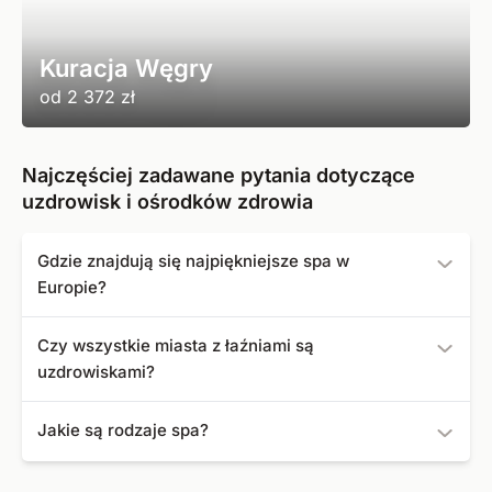
Kuracja Węgry
od
2 372 zł
Najczęściej zadawane pytania dotyczące
uzdrowisk i ośrodków zdrowia
Gdzie znajdują się najpiękniejsze spa w
Europie?
Do najpiękniejszych uzdrowisk w Europie należą Baden-
Czy wszystkie miasta z łaźniami są
Baden, Bad Kissingen, Bad Ems, Wiesbaden, Bad
uzdrowiskami?
Homburg, Karlowe Wary, Marienbad, Franzensbad,
Budapeszt i Montegrotto Terme.
Tak, w Niemczech wszystkie miasta z "Bad" w nazwie są
Jakie są rodzaje spa?
uznanymi przez państwo uzdrowiskami. Tylko jeśli miasto
jest oficjalnym uzdrowiskiem, może nosić ten tytuł.
Najpopularniejsze rodzaje spa obejmują następujące