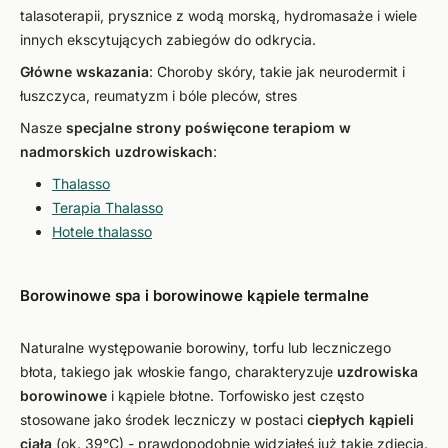
talasoterapii, prysznice z wodą morską, hydromasaże i wiele
innych ekscytujących zabiegów do odkrycia.
Główne wskazania
: Choroby skóry, takie jak neurodermit i
łuszczyca, reumatyzm i bóle pleców, stres
Nasze
specjalne strony poświęcone terapiom w
nadmorskich uzdrowiskach
:
Thalasso
Terapia Thalasso
Hotele thalasso
Borowinowe spa i borowinowe kąpiele termalne
Naturalne występowanie borowiny, torfu lub leczniczego
błota, takiego jak włoskie fango, charakteryzuje
uzdrowiska
borowinowe
i kąpiele błotne. Torfowisko jest często
stosowane jako środek leczniczy w postaci
ciepłych kąpieli
ciała
(ok. 39°C) - prawdopodobnie widziałeś już takie zdjęcia.