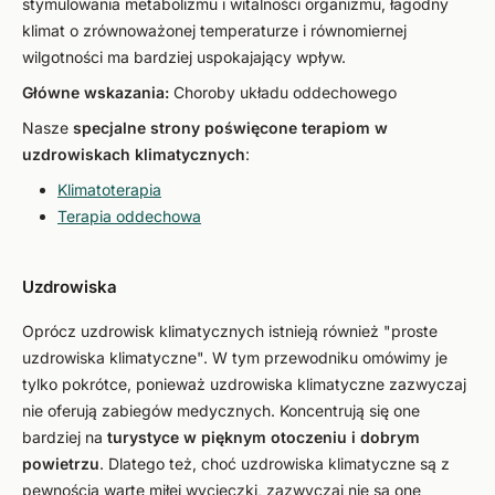
stymulowania metabolizmu i witalności organizmu, łagodny
klimat o zrównoważonej temperaturze i równomiernej
wilgotności ma bardziej uspokajający wpływ.
Główne wskazania:
Choroby układu oddechowego
Nasze
specjalne strony poświęcone terapiom w
uzdrowiskach klimatycznych
:
Klimatoterapia
Terapia oddechowa
Uzdrowiska
Oprócz uzdrowisk klimatycznych istnieją również "proste
uzdrowiska klimatyczne". W tym przewodniku omówimy je
tylko pokrótce, ponieważ uzdrowiska klimatyczne zazwyczaj
nie oferują zabiegów medycznych. Koncentrują się one
bardziej na
turystyce w pięknym otoczeniu i dobrym
powietrzu
. Dlatego też, choć uzdrowiska klimatyczne są z
pewnością warte miłej wycieczki, zazwyczaj nie są one