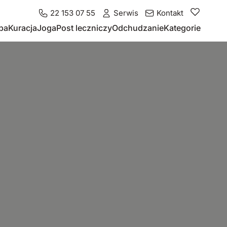
22 153 07 55
Serwis
Kontakt
pa
Kuracja
Joga
Post leczniczy
Odchudzanie
Kategorie