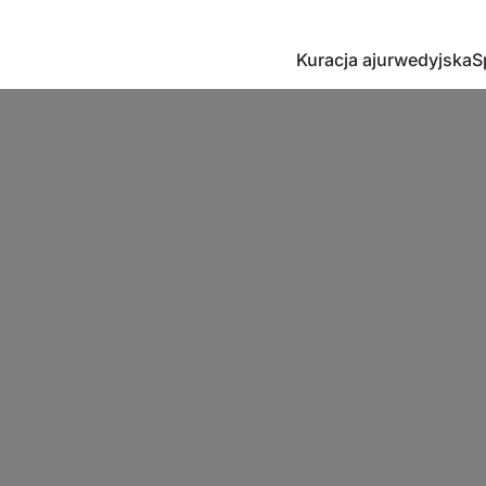
Kuracja ajurwedyjska
S