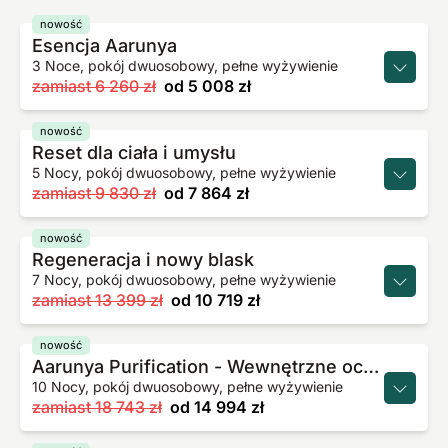
nowość
Esencja Aarunya
3 Noce, pokój dwuosobowy, pełne wyżywienie
zamiast
6 260 zł
od
5 008 zł
nowość
Reset dla ciała i umysłu
5 Nocy, pokój dwuosobowy, pełne wyżywienie
zamiast
9 830 zł
od
7 864 zł
nowość
Regeneracja i nowy blask
7 Nocy, pokój dwuosobowy, pełne wyżywienie
zamiast
13 399 zł
od
10 719 zł
nowość
Aarunya Purification - Wewnętrzne oczyszczenie i równowaga
10 Nocy, pokój dwuosobowy, pełne wyżywienie
zamiast
18 743 zł
od
14 994 zł