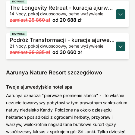
nowość
The Longevity Retreat - kuracja ajurwedyjska Panchakarma
14 Nocy, pokój dwuosobowy, pełne wyżywienie
zamiast
25 860 zł
od
20 688 zł
nowość
Podróż Transformacji - kuracja ajurwedyjska Panchakarma
21 Nocy, pokój dwuosobowy, pełne wyżywienie
zamiast
38 325 zł
od
30 660 zł
Aarunya Nature Resort szczegółowo
Twoje ajurwedyjskie hotel spa
Aarunya oznacza "pierwsze promienie słońca" - i to właśnie
uczucie towarzyszy pobytowi w tym prywatnym sanktuarium
natury niedaleko Kandy. Położone na około dziesięciu
hektarach posiadłości z ogrodami herbaty, przypraw i
warzyw, wielokrotnie nagradzane butikowe kurort łączy
współczesny luksus z spokojem gór Sri Lanki. Tylko dziesięć