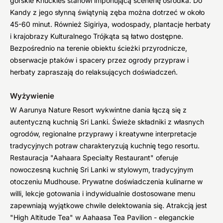
górskie Knuckles stanowi imponującą scenerię ośrodka. Do
Kandy z jego słynną świątynią zęba można dotrzeć w około
45-60 minut. Również Sigiriya, wodospady, plantacje herbaty
i krajobrazy Kulturalnego Trójkąta są łatwo dostępne.
Bezpośrednio na terenie obiektu ścieżki przyrodnicze,
obserwacje ptaków i spacery przez ogrody przypraw i
herbaty zapraszają do relaksujących doświadczeń.
Wyżywienie
W Aarunya Nature Resort wykwintne dania łączą się z
autentyczną kuchnią Sri Lanki. Świeże składniki z własnych
ogrodów, regionalne przyprawy i kreatywne interpretacje
tradycyjnych potraw charakteryzują kuchnię tego resortu.
Restauracja "Aahaara Specialty Restaurant" oferuje
nowoczesną kuchnię Sri Lanki w stylowym, tradycyjnym
otoczeniu Mudhouse. Prywatne doświadczenia kulinarne w
willi, lekcje gotowania i indywidualnie dostosowane menu
zapewniają wyjątkowe chwile delektowania się. Atrakcją jest
"High Altitude Tea" w Aahaasa Tea Pavilion - eleganckie