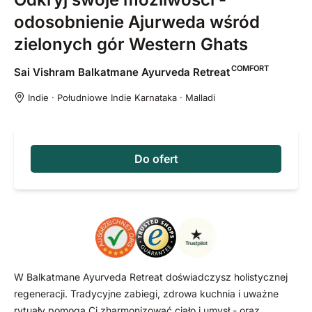
odosobnienie Ajurweda wśród
zielonych gór Western Ghats
COMFORT
Sai Vishram Balkatmane Ayurveda
Retreat
Indie · Południowe Indie Karnataka · Malladi
Do ofert
W Balkatmane Ayurveda Retreat doświadczysz holistycznej
regeneracji. Tradycyjne zabiegi, zdrowa kuchnia i uważne
rytuały pomogą Ci zharmonizować ciało i umysł - oraz