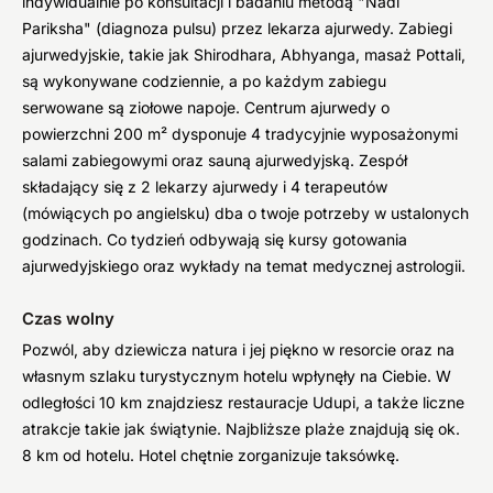
indywidualnie po konsultacji i badaniu metodą "Nadi
Pariksha" (diagnoza pulsu) przez lekarza ajurwedy. Zabiegi
ajurwedyjskie, takie jak Shirodhara, Abhyanga, masaż Pottali,
są wykonywane codziennie, a po każdym zabiegu
serwowane są ziołowe napoje. Centrum ajurwedy o
powierzchni 200 m² dysponuje 4 tradycyjnie wyposażonymi
salami zabiegowymi oraz sauną ajurwedyjską. Zespół
składający się z 2 lekarzy ajurwedy i 4 terapeutów
(mówiących po angielsku) dba o twoje potrzeby w ustalonych
godzinach. Co tydzień odbywają się kursy gotowania
ajurwedyjskiego oraz wykłady na temat medycznej astrologii.
Czas wolny
Pozwól, aby dziewicza natura i jej piękno w resorcie oraz na
własnym szlaku turystycznym hotelu wpłynęły na Ciebie. W
odległości 10 km znajdziesz restauracje Udupi, a także liczne
atrakcje takie jak świątynie. Najbliższe plaże znajdują się ok.
8 km od hotelu. Hotel chętnie zorganizuje taksówkę.