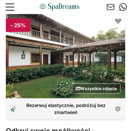
Przejdź do głównej treści
- 25%
Wszystkie zdjęcia
Rezerwuj elastycznie, podróżuj bez
zmartwień
Odkryj swoje możliwości -