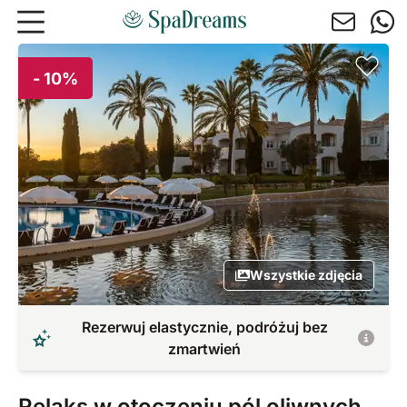
Przejdź do głównej treści
- 10%
Wszystkie zdjęcia
Rezerwuj elastycznie, podróżuj bez
zmartwień
Relaks w otoczeniu pól oliwnych