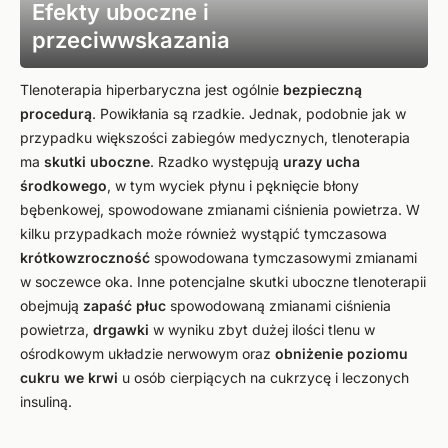
Efekty uboczne i
przeciwwskazania
Tlenoterapia hiperbaryczna jest ogólnie
bezpieczną
procedurą
. Powikłania są rzadkie. Jednak, podobnie jak w
przypadku większości zabiegów medycznych, tlenoterapia
ma
skutki uboczne
. Rzadko występują
urazy ucha
środkowego
, w tym wyciek płynu i pęknięcie błony
bębenkowej, spowodowane zmianami ciśnienia powietrza. W
kilku przypadkach może również wystąpić tymczasowa
krótkowzroczność
spowodowana tymczasowymi zmianami
w soczewce oka. Inne potencjalne skutki uboczne tlenoterapii
obejmują
zapaść płuc
spowodowaną zmianami ciśnienia
powietrza,
drgawki
w wyniku zbyt dużej ilości tlenu w
ośrodkowym układzie nerwowym oraz
obniżenie poziomu
cukru we krwi
u osób cierpiących na cukrzycę i leczonych
insuliną.