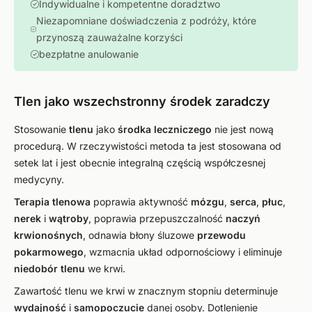
Indywidualne i kompetentne doradztwo
Niezapomniane doświadczenia z podróży, które
przynoszą zauważalne korzyści
bezpłatne anulowanie
Tlen jako wszechstronny środek zaradczy
Stosowanie
tlenu
jako
środka leczniczego
nie jest nową
procedurą. W rzeczywistości metoda ta jest stosowana od
setek lat i jest obecnie integralną częścią współczesnej
medycyny.
Terapia
tlenowa
poprawia aktywność
mózgu
,
serca
,
płuc
,
nerek
i
wątroby
, poprawia przepuszczalność
naczyń
krwionośnych
, odnawia błony śluzowe
przewodu
pokarmowego
, wzmacnia układ odpornościowy i eliminuje
niedobór tlenu
we krwi.
Zawartość tlenu we krwi w znacznym stopniu determinuje
wydajność
i
samopoczucie
danej osoby. Dotlenienie