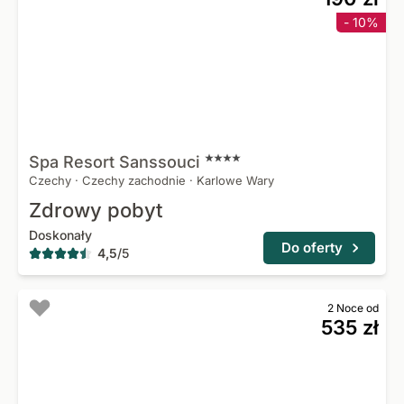
- 10%
Spa Resort
Sanssouci
Czechy
·
Czechy zachodnie
·
Karlowe Wary
Zdrowy pobyt
Doskonały
Do oferty
4,5
/
5
2 Noce od
535 zł