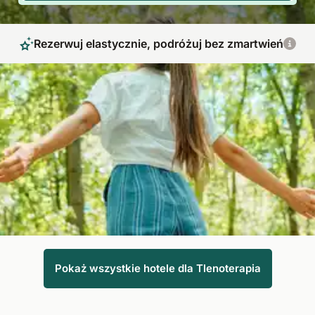
Rezerwuj elastycznie, podróżuj bez zmartwień
Tlenoterapia dla lepszej jakości życia
Tlenoterapia to sprawdzona metoda leczenia osób z
przewlekłym niedoborem tlenu we krwi. Celem terapii jest
poprawa zaopatrzenia organizmu w tlen, co skutkuje
poprawą jakości życia.
Pokaż wszystkie hotele dla Tlenoterapia