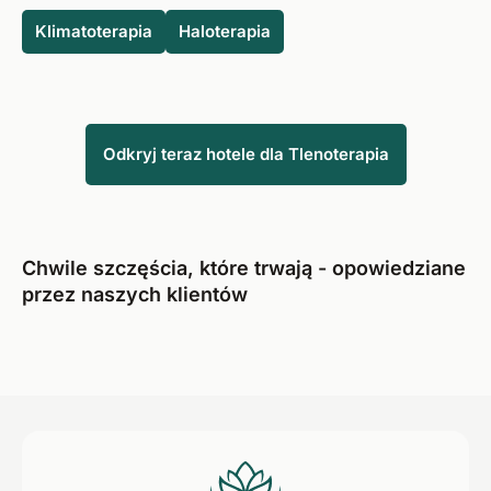
domowego, a także w podróży, które są łatwe w
Klimatoterapia
Haloterapia
transporcie i zapewniają pacjentom elastyczność pomimo
tlenoterapii.
Odkryj teraz hotele dla Tlenoterapia
Chwile szczęścia, które trwają - opowiedziane
przez naszych klientów