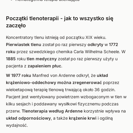
Początki tlenoterapii - jak to wszystko się
zaczęło
Koncentratory tlenu istnieją od początku XIX wieku.
Pierwiastek
tlenu
został po raz pierwszy
odkryty
w
1772
roku
przez szwedzkiego chemika Carla Wilhelma Scheele. W
1885
roku
tlen medyczny
został po raz pierwszy użyty u
pacjenta z
zapaleniem płuc
.
W 1977 roku
Manfred von Ardenne odkrył, że
układ
krążeniowo-oddechowy
można zregenerować
poprzez
wieloetapową terapię tlenową trwającą około 36 godzin.
Pacjent jest wentylowany powietrzem wzbogaconym w tlen w
kilku sesjach i poddawany wysiłkowi fizycznemu podczas
przerw.
Tlenoterapia według Ardenne
korzystnie wpływa na
układ odpornościowy
, a także
krążenie krwi
i ogólną
wydajność.