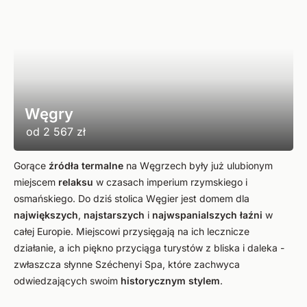
Węgry
od
2 567 zł
Gorące
źródła termalne
na Węgrzech były już ulubionym
miejscem
relaksu
w czasach imperium rzymskiego i
osmańskiego. Do dziś stolica Węgier jest domem dla
największych
,
najstarszych
i
najwspanialszych łaźni
w
całej Europie. Miejscowi przysięgają na ich lecznicze
działanie, a ich piękno przyciąga turystów z bliska i daleka -
zwłaszcza słynne Széchenyi Spa, które zachwyca
odwiedzających swoim
historycznym stylem
.