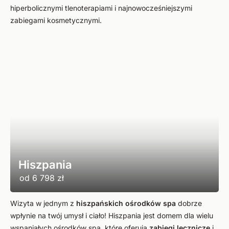
hiperbolicznymi tlenoterapiami i najnowocześniejszymi
zabiegami kosmetycznymi.
Hiszpania
od
6 798 zł
Wizyta w jednym z
hiszpańskich
ośrodków
spa
dobrze
wpłynie na twój umysł i ciało! Hiszpania jest domem dla wielu
wspaniałych ośrodków spa, które oferują
zabiegi
lecznicze
i