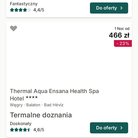
Fantastyczny
Do oferty
4,4
/
5
1 Noc od
466 zł
- 23%
Thermal Aqua Ensana Health Spa
Hotel
Węgry
·
Balaton
·
Bad Hévíz
Termalne doznania
Doskonały
Do oferty
4,6
/
5