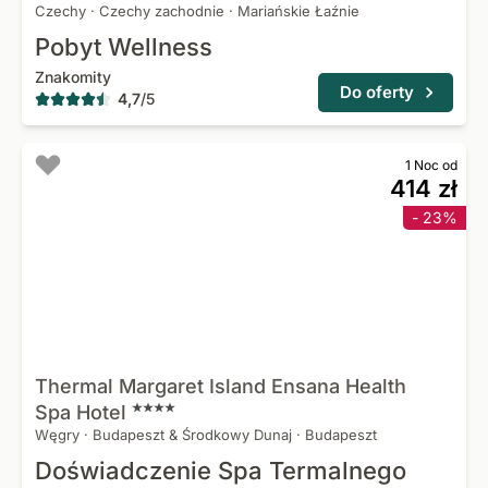
Czechy
·
Czechy zachodnie
·
Mariańskie Łaźnie
Pobyt Wellness
Znakomity
Do oferty
4,7
/
5
1 Noc od
414 zł
- 23%
Thermal Margaret Island Ensana Health
Spa
Hotel
Węgry
·
Budapeszt & Środkowy Dunaj
·
Budapeszt
Doświadczenie Spa Termalnego