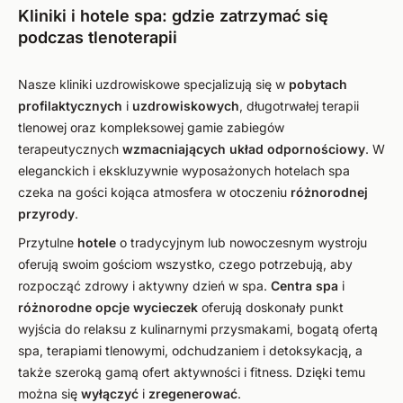
Kliniki i hotele spa: gdzie zatrzymać się
podczas tlenoterapii
Nasze kliniki uzdrowiskowe specjalizują się w
pobytach
profilaktycznych
i
uzdrowiskowych
, długotrwałej terapii
tlenowej oraz kompleksowej gamie zabiegów
terapeutycznych
wzmacniających
układ odpornościowy
. W
eleganckich i ekskluzywnie wyposażonych hotelach spa
czeka na gości kojąca atmosfera w otoczeniu
różnorodnej
przyrody
.
Przytulne
hotele
o tradycyjnym lub nowoczesnym wystroju
oferują swoim gościom wszystko, czego potrzebują, aby
rozpocząć zdrowy i aktywny dzień w spa.
Centra spa
i
różnorodne opcje wycieczek
oferują doskonały punkt
wyjścia do relaksu z kulinarnymi przysmakami, bogatą ofertą
spa, terapiami tlenowymi, odchudzaniem i detoksykacją, a
także szeroką gamą ofert aktywności i fitness. Dzięki temu
można się
wyłączyć
i
zregenerować
.