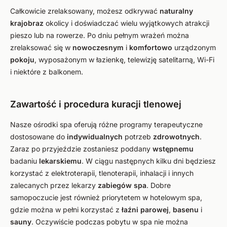
Całkowicie zrelaksowany, możesz odkrywać
naturalny
krajobraz
okolicy i doświadczać wielu wyjątkowych atrakcji
pieszo lub na rowerze. Po dniu pełnym wrażeń można
zrelaksować się w
nowoczesnym
i
komfortowo
urządzonym
pokoju
, wyposażonym w łazienkę, telewizję satelitarną, Wi-Fi
i niektóre z balkonem.
Zawartość i procedura kuracji tlenowej
Nasze ośrodki spa oferują różne programy terapeutyczne
dostosowane do
indywidualnych
potrzeb
zdrowotnych
.
Zaraz po przyjeździe zostaniesz poddany
wstępnemu
badaniu
lekarskiemu
. W ciągu następnych kilku dni będziesz
korzystać z elektroterapii, tlenoterapii, inhalacji i innych
zalecanych przez lekarzy
zabiegów spa
. Dobre
samopoczucie jest również priorytetem w hotelowym spa,
gdzie można w pełni korzystać z
łaźni parowej
,
basenu
i
sauny
. Oczywiście podczas pobytu w spa nie można