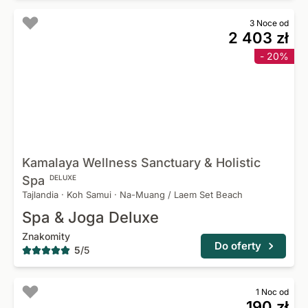
3 Noce od
2 403 zł
- 20%
Kamalaya Wellness Sanctuary & Holistic
Spa
DELUXE
Tajlandia
·
Koh Samui
·
Na-Muang / Laem Set Beach
Spa & Joga Deluxe
Znakomity
Do oferty
5
/
5
1 Noc od
190 zł