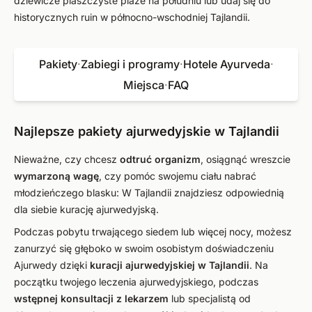
dziewicze piaszczyste plaże na południu lub udaj się do
historycznych ruin w północno-wschodniej Tajlandii.
Pakiety
·
Zabiegi i programy
·
Hotele Ayurveda
·
Miejsca
·
FAQ
Najlepsze pakiety ajurwedyjskie w Tajlandii
Nieważne, czy chcesz
odtruć organizm
, osiągnąć wreszcie
wymarzoną wagę
, czy pomóc swojemu ciału nabrać
młodzieńczego blasku: W Tajlandii znajdziesz odpowiednią
dla siebie kurację ajurwedyjską.
Podczas pobytu trwającego siedem lub więcej nocy, możesz
zanurzyć się głęboko w swoim osobistym doświadczeniu
Ajurwedy dzięki
kuracji ajurwedyjskiej w Tajlandii
. Na
początku twojego leczenia ajurwedyjskiego, podczas
wstępnej konsultacji z lekarzem
lub specjalistą od