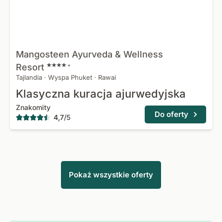
Mangosteen Ayurveda & Wellness
Resort
+
Tajlandia
·
Wyspa Phuket
·
Rawai
Klasyczna kuracja ajurwedyjska
Znakomity
Do oferty
4,7
/
5
Pokaż wszystkie oferty