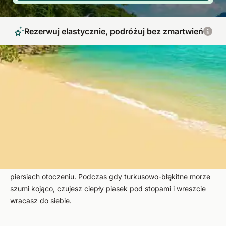
Rezerwuj elastycznie, podróżuj bez zmartwień
Kuracje ajurwedyjskie na rajskiej wyspie
Marzysz o rajskich wakacjach pod palmami w klimacie wyspy,
gdzie możesz się naprawdę zrelaksować i zafundować
swojemu ciału regenerujący czas? Wtedy kuracja
ajurwedyjska w Tajlandii jest dla Ciebie absolutnie wskazana.
W krainie uśmiechu masz możliwość osiągnięcia dobrego
samopoczucia i głębokiego relaksu w zapierającym dech w
piersiach otoczeniu. Podczas gdy turkusowo-błękitne morze
szumi kojąco, czujesz ciepły piasek pod stopami i wreszcie
wracasz do siebie.