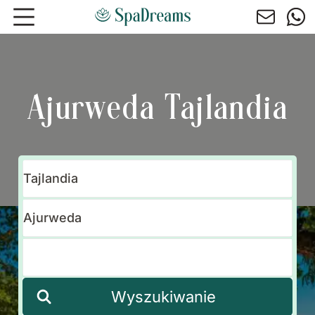
Przejdź do głównej treści
Ajurweda Tajlandia
Wyszukiwanie