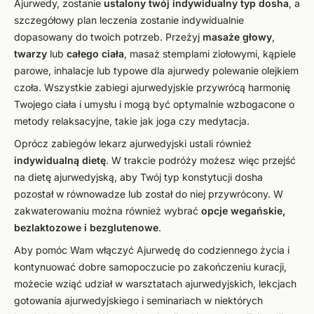
Ajurwedy, zostanie
ustalony twój indywidualny typ dosha
, a
szczegółowy plan leczenia zostanie indywidualnie
dopasowany do twoich potrzeb. Przeżyj
masaże głowy
,
twarzy
lub
całego ciała
, masaż stemplami ziołowymi, kąpiele
parowe, inhalacje lub typowe dla ajurwedy polewanie olejkiem
czoła. Wszystkie zabiegi ajurwedyjskie przywrócą harmonię
Twojego ciała i umysłu i mogą być optymalnie wzbogacone o
metody relaksacyjne, takie jak joga czy medytacja.
Oprócz zabiegów lekarz ajurwedyjski ustali również
indywidualną dietę
. W trakcie podróży możesz więc przejść
na dietę ajurwedyjską, aby Twój typ konstytucji dosha
pozostał w równowadze lub został do niej przywrócony. W
zakwaterowaniu można również wybrać
opcje wegańskie,
bezlaktozowe i bezglutenowe
.
Aby pomóc Wam włączyć Ajurwedę do codziennego życia i
kontynuować dobre samopoczucie po zakończeniu kuracji,
możecie wziąć udział w warsztatach ajurwedyjskich, lekcjach
gotowania ajurwedyjskiego i seminariach w niektórych