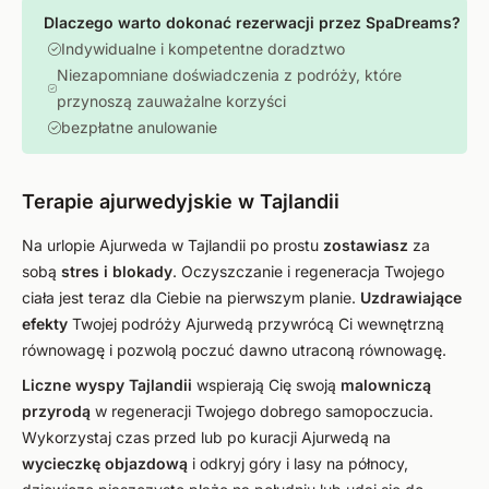
Dlaczego warto dokonać rezerwacji przez SpaDreams?
Indywidualne i kompetentne doradztwo
Niezapomniane doświadczenia z podróży, które
przynoszą zauważalne korzyści
bezpłatne anulowanie
Terapie ajurwedyjskie w Tajlandii
Na urlopie Ajurweda w Tajlandii po prostu
zostawiasz
za
sobą
stres i blokady
. Oczyszczanie i regeneracja Twojego
ciała jest teraz dla Ciebie na pierwszym planie.
Uzdrawiające
efekty
Twojej podróży Ajurwedą przywrócą Ci wewnętrzną
równowagę i pozwolą poczuć dawno utraconą równowagę.
Liczne wyspy Tajlandii
wspierają Cię swoją
malowniczą
przyrodą
w regeneracji Twojego dobrego samopoczucia.
Wykorzystaj czas przed lub po kuracji Ajurwedą na
wycieczkę objazdową
i odkryj góry i lasy na północy,